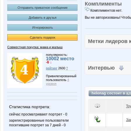
Комплименты
Отправить приватное сообщение
Комплиментов нет.
Вы не авторизованы! Чтоб
Добавить в друзья
Игнорировать
Сделать подарок
Метки лидеров
Совместная покупка: мама и малыш
популярность:
10002 место
-6 ↓
Интервью
рейтинг
2600
?
Привилегированный
пользователь
4
уровня
helenag состоит в
кл
To
Статистика портрета:
сейчас просматривают портрет - 0
За
зарегистрированные пользователи
посетившие портрет за 7 дней - 0